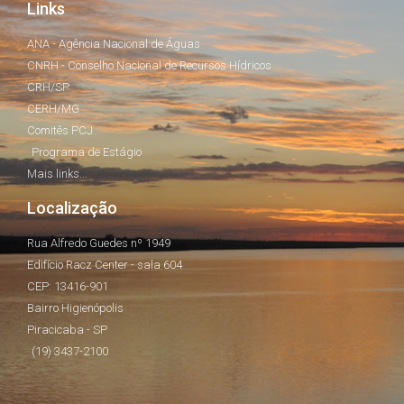
Links
ANA - Agência Nacional de Águas
CNRH - Conselho Nacional de Recursos Hídricos
CRH/SP
CERH/MG
Comitês PCJ
Programa de Estágio
Mais links...
Localização
Rua Alfredo Guedes nº 1949
Edifício Racz Center - sala 604
CEP: 13416-901
Bairro Higienópolis
Piracicaba - SP
(19) 3437-2100