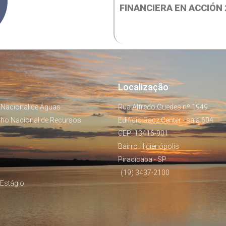
FINANCIERA EN ACCIÓN 
Localização
 Nacional de Águas
Rua Alfredo Guedes nº 1949
lho Nacional de Recursos
Edifício Racz Center - sala 604
CEP: 13416-901
Bairro Higienópolis
Piracicaba - SP
(19) 3437-2100
Estágio