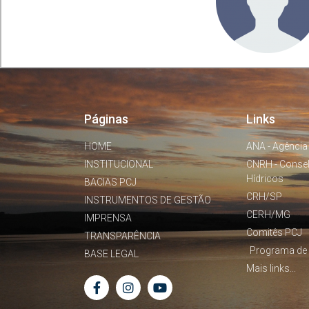
Páginas
Links
HOME
ANA - Agência
INSTITUCIONAL
CNRH - Conse
Hídricos
BACIAS PCJ
CRH/SP
INSTRUMENTOS DE GESTÃO
CERH/MG
IMPRENSA
Comitês PCJ
TRANSPARÊNCIA
Programa de 
BASE LEGAL
Mais links...