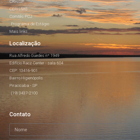
CRH/SP
CERH/MG
Comitês PCJ
Programa de Estágio
Mais links...
Localização
Rua Alfredo Guedes nº 1949
Edifício Racz Center - sala 604
CEP: 13416-901
Bairro Higienópolis
Piracicaba - SP
(19) 3437-2100
Contato