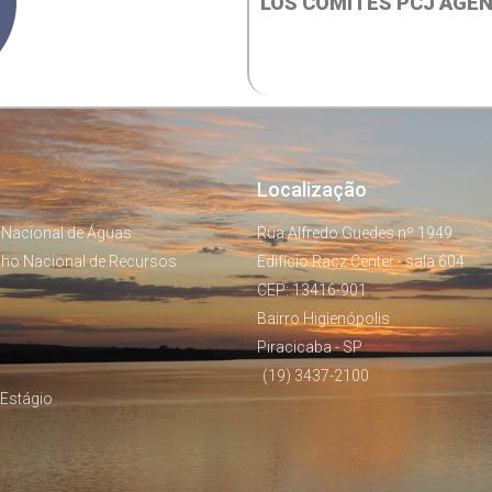
LOS COMITES PCJ AGEN
Localização
 Nacional de Águas
Rua Alfredo Guedes nº 1949
lho Nacional de Recursos
Edifício Racz Center - sala 604
CEP: 13416-901
Bairro Higienópolis
Piracicaba - SP
(19) 3437-2100
Estágio