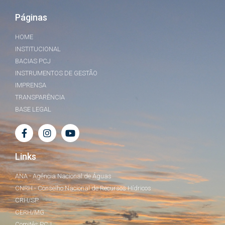
Páginas
HOME
INSTITUCIONAL
BACIAS PCJ
INSTRUMENTOS DE GESTÃO
IMPRENSA
TRANSPARÊNCIA
BASE LEGAL
Links
ANA - Agência Nacional de Águas
CNRH - Conselho Nacional de Recursos Hídricos
CRH/SP
CERH/MG
Comitês PCJ