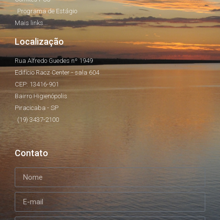
Programa de Estágio
Mais links...
Localização
Rua Alfredo Guedes nº 1949
Edifício Racz Center - sala 604
CEP: 13416-901
Bairro Higienópolis
Piracicaba - SP
(19) 3437-2100
Contato