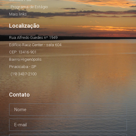
Programa de Estágio
Mais links...
Localização
Rua Alfredo Guedes nº 1949
Edifício Racz Center - sala 604
CEP: 13416-901
Bairro Higienópolis
Piracicaba - SP
(19) 3437-2100
Contato