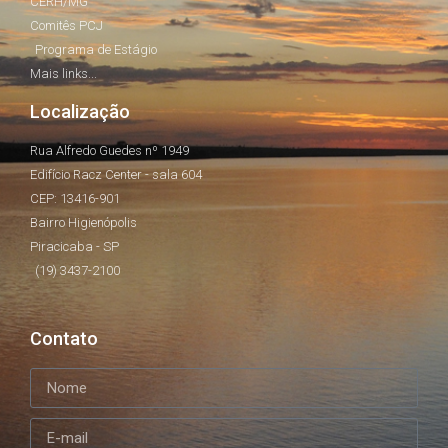
CERH/MG
Comitês PCJ
Programa de Estágio
Mais links...
Localização
Rua Alfredo Guedes nº 1949
Edifício Racz Center - sala 604
CEP: 13416-901
Bairro Higienópolis
Piracicaba - SP
(19) 3437-2100
Contato