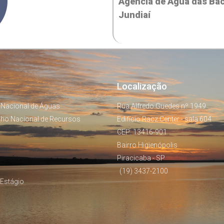
Agência de Água das Baci
Jundiaí
Localização
 Nacional de Águas
Rua Alfredo Guedes nº 1949
lho Nacional de Recursos
Edifício Racz Center - sala 604
CEP: 13416-901
Bairro Higienópolis
Piracicaba - SP
(19) 3437-2100
Estágio