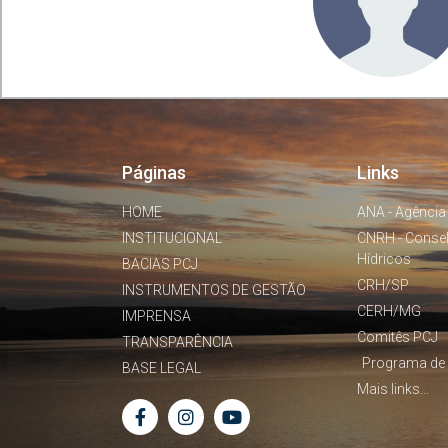
Páginas
Links
HOME
ANA - Agência
INSTITUCIONAL
CNRH - Conse
Hídricos
BACIAS PCJ
CRH/SP
INSTRUMENTOS DE GESTÃO
CERH/MG
IMPRENSA
Comitês PCJ
TRANSPARÊNCIA
Programa de 
BASE LEGAL
Mais links...