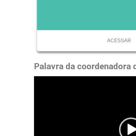
ACESSAR
Palavra da coordenadora d
Tocador
de
vídeo