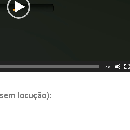
02:09
(sem locução):