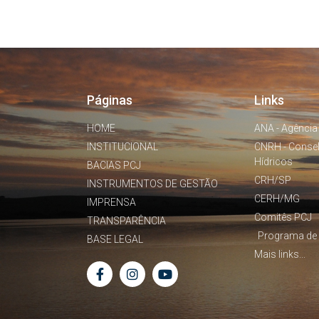
Páginas
Links
HOME
ANA - Agência
INSTITUCIONAL
CNRH - Conse
Hídricos
BACIAS PCJ
CRH/SP
INSTRUMENTOS DE GESTÃO
CERH/MG
IMPRENSA
Comitês PCJ
TRANSPARÊNCIA
Programa de 
BASE LEGAL
Mais links...