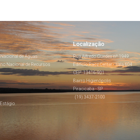
Localização
 Nacional de Águas
Rua Alfredo Guedes nº 1949
lho Nacional de Recursos
Edifício Racz Center - sala 604
CEP: 13416-901
Bairro Higienópolis
Piracicaba - SP
(19) 3437-2100
Estágio