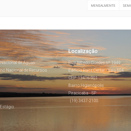
MENSALMENTE
SEM
Localização
 Nacional de Águas
Rua Alfredo Guedes nº 1949
lho Nacional de Recursos
Edifício Racz Center - sala 604
CEP: 13416-901
Bairro Higienópolis
Piracicaba - SP
(19) 3437-2100
Estágio