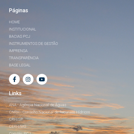
Páginas
HOME
INSTITUCIONAL
BACIAS PCJ
INSTRUMENTOS DE GESTÃO
IMPRENSA
TRANSPARÊNCIA
BASE LEGAL
Links
ANA - Agência Nacional de Águas
CNRH - Conselho Nacional de Recursos Hídricos
CRH/SP
CERH/MG
Comitês PCJ