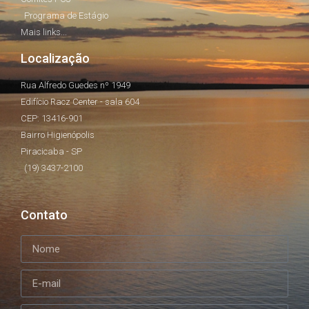
Programa de Estágio
Mais links...
Localização
Rua Alfredo Guedes nº 1949
Edifício Racz Center - sala 604
CEP: 13416-901
Bairro Higienópolis
Piracicaba - SP
(19) 3437-2100
Contato