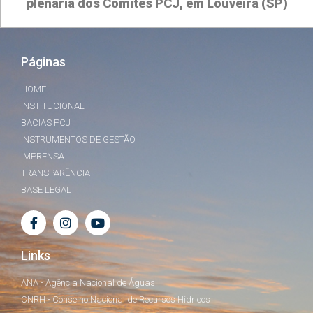
plenária dos Comitês PCJ, em Louveira (SP)
Páginas
HOME
INSTITUCIONAL
BACIAS PCJ
INSTRUMENTOS DE GESTÃO
IMPRENSA
TRANSPARÊNCIA
BASE LEGAL
Links
ANA - Agência Nacional de Águas
CNRH - Conselho Nacional de Recursos Hídricos