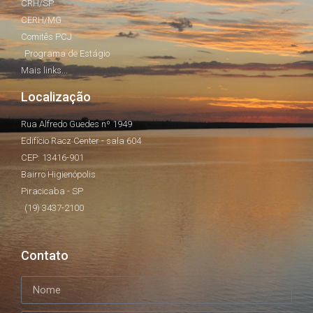
CRH/SP
CERH/MG
Comitês PCJ
Programa de Estágio
Mais links...
Localização
Rua Alfredo Guedes nº 1949
Edifício Racz Center - sala 604
CEP: 13416-901
Bairro Higienópolis
Piracicaba - SP
(19) 3437-2100
Contato