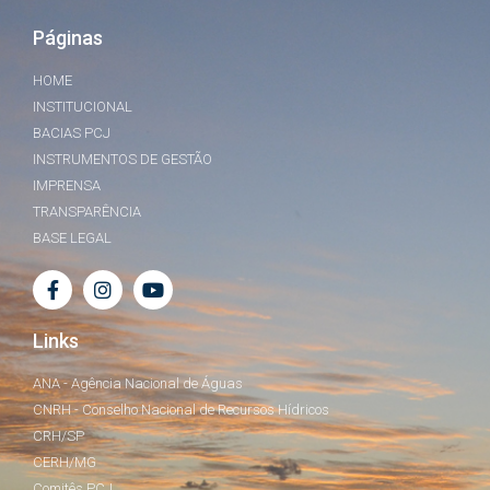
Páginas
HOME
INSTITUCIONAL
BACIAS PCJ
INSTRUMENTOS DE GESTÃO
IMPRENSA
TRANSPARÊNCIA
BASE LEGAL
Links
ANA - Agência Nacional de Águas
CNRH - Conselho Nacional de Recursos Hídricos
CRH/SP
CERH/MG
Comitês PCJ