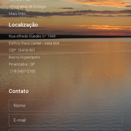
Programa de Estágio
Mais links...
Localização
Rua Alfredo Guedes nº 1949
Edifício Racz Center - sala 604
CEP: 13416-901
Bairro Higienópolis
Piracicaba - SP
(19) 3437-2100
Contato