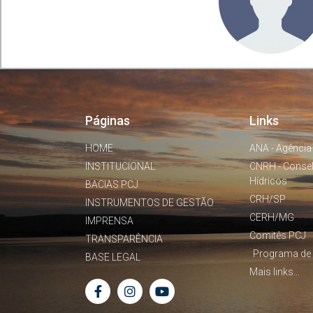
Páginas
Links
HOME
ANA - Agência
INSTITUCIONAL
CNRH - Conse
Hídricos
BACIAS PCJ
CRH/SP
INSTRUMENTOS DE GESTÃO
CERH/MG
IMPRENSA
Comitês PCJ
TRANSPARÊNCIA
Programa de 
BASE LEGAL
Mais links...