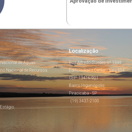
Aprovação de Investime
Localização
 Nacional de Águas
Rua Alfredo Guedes nº 1949
lho Nacional de Recursos
Edifício Racz Center - sala 604
CEP: 13416-901
Bairro Higienópolis
Piracicaba - SP
(19) 3437-2100
Estágio