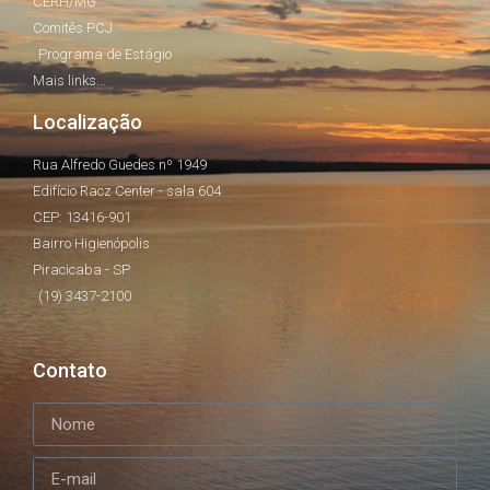
CERH/MG
Comitês PCJ
Programa de Estágio
Mais links...
Localização
Rua Alfredo Guedes nº 1949
Edifício Racz Center - sala 604
CEP: 13416-901
Bairro Higienópolis
Piracicaba - SP
(19) 3437-2100
Contato