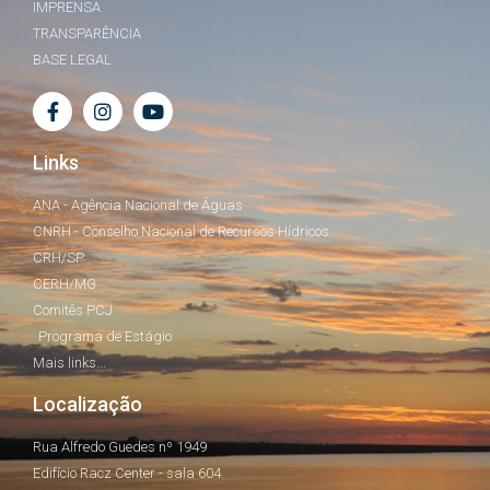
IMPRENSA
TRANSPARÊNCIA
BASE LEGAL
Links
ANA - Agência Nacional de Águas
CNRH - Conselho Nacional de Recursos Hídricos
CRH/SP
CERH/MG
Comitês PCJ
Programa de Estágio
Mais links...
Localização
Rua Alfredo Guedes nº 1949
Edifício Racz Center - sala 604