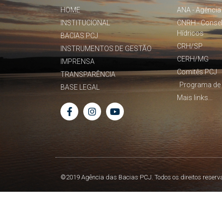
HOME
ANA - Agência
INSTITUCIONAL
CNRH - Conse
Hídricos
BACIAS PCJ
CRH/SP
INSTRUMENTOS DE GESTÃO
CERH/MG
IMPRENSA
Comitês PCJ
TRANSPARÊNCIA
Programa de 
BASE LEGAL
Mais links...
©2019 Agência das Bacias PCJ. Todos os direitos reserv