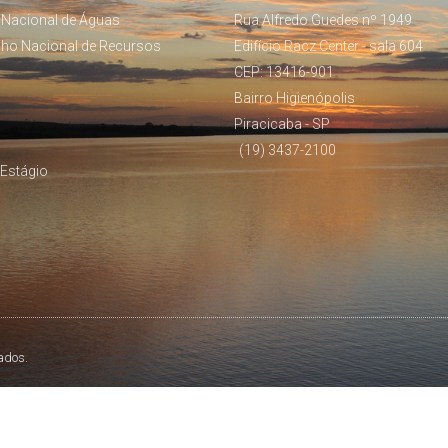
 Nacional de Águas
Rua Alfredo Guedes nº 1949
lho Nacional de Recursos
Edifício Racz Center - sala 604
CEP: 13416-901
Bairro Higienópolis
Piracicaba - SP
(19) 3437-2100
Estágio
ados.