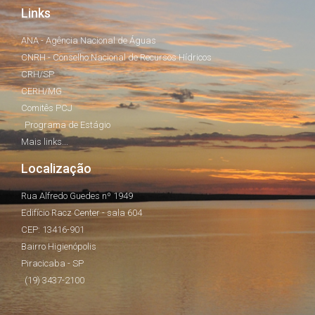
Links
ANA - Agência Nacional de Águas
CNRH - Conselho Nacional de Recursos Hídricos
CRH/SP
CERH/MG
Comitês PCJ
Programa de Estágio
Mais links...
Localização
Rua Alfredo Guedes nº 1949
Edifício Racz Center - sala 604
CEP: 13416-901
Bairro Higienópolis
Piracicaba - SP
(19) 3437-2100