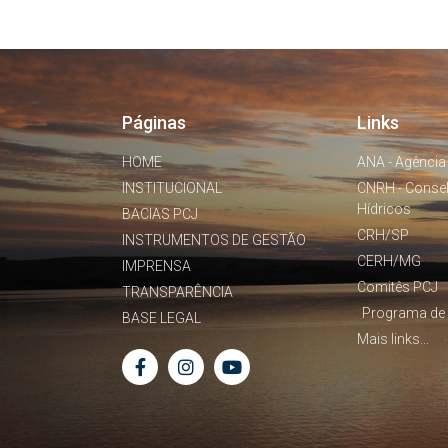
Páginas
Links
HOME
ANA - Agência
INSTITUCIONAL
CNRH - Conse
Hídricos
BACIAS PCJ
CRH/SP
INSTRUMENTOS DE GESTÃO
CERH/MG
IMPRENSA
Comitês PCJ
TRANSPARÊNCIA
Programa de 
BASE LEGAL
Mais links...