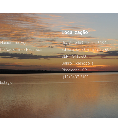
Localização
 Nacional de Águas
Rua Alfredo Guedes nº 1949
lho Nacional de Recursos
Edifício Racz Center - sala 604
CEP: 13416-901
Bairro Higienópolis
Piracicaba - SP
(19) 3437-2100
Estágio