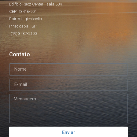
Edifício Racz Center - sala 604
CEP: 13416-901
Bairro Higienópolis
Piracicaba - SP
(19) 3437-2100
Contato
Enviar