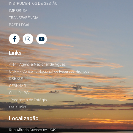
INSTRUMENTOS DE GESTÃO
IMPRENSA
TRANSPARÊNCIA
BASE LEGAL
Links
ANA - Agência Nacional de Águas
CNRH - Conselho Nacional de Recursos Hídricos
CRH/SP
CERH/MG
Comitês PCJ
Programa de Estágio
Mais links...
Localização
Rua Alfredo Guedes nº 1949