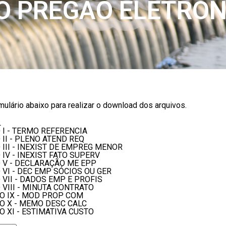
 PREGÃO ELETRÔN
ulário abaixo para realizar o download dos arquivos.
L
 I - TERMO REFERENCIA
 II - PLENO ATEND REQ
 III - INEXIST DE EMPREG MENOR
IV - INEXIST FATO SUPERV
O V - DECLARAÇÃO ME EPP
 VI - DEC EMP SÓCIOS OU GER
 VII - DADOS EMP E PROFIS
 VIII - MINUTA CONTRATO
XO IX - MOD PROP COM
XO X - MEMO DESC CALC
O XI - ESTIMATIVA CUSTO