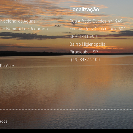
Localização
 Nacional de Águas
Rua Alfredo Guedes nº 1949
lho Nacional de Recursos
Edifício Racz Center - sala 604
CEP: 13416-901
Bairro Higienópolis
Piracicaba - SP
(19) 3437-2100
Estágio
ados.