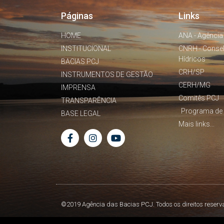
Páginas
Links
HOME
ANA - Agência
INSTITUCIONAL
CNRH - Conse
Hídricos
BACIAS PCJ
CRH/SP
INSTRUMENTOS DE GESTÃO
CERH/MG
IMPRENSA
Comitês PCJ
TRANSPARÊNCIA
Programa de 
BASE LEGAL
Mais links...
©2019 Agência das Bacias PCJ. Todos os direitos reserv