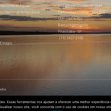
 Nacional de Águas
Rua Alfredo Guedes nº 1949
lho Nacional de Recursos
Edifício Racz Center - sala 604
CEP: 13416-901
Bairro Higienópolis
Piracicaba - SP
(19) 3437-2100
Estágio
ados.
kies. Essas ferramentas nos ajudam a oferecer uma melhor experiência d
isualizar nosso site, você concorda com o uso de cookies em nosso sit