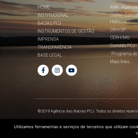
HOME
ANA - Agência
INSTITUCIONAL
CNRH - Conse
Hídricos
BACIAS PCJ
CRH/SP
INSTRUMENTOS DE GESTÃO
CERH/MG
IMPRENSA
Comitês PCJ
TRANSPARÊNCIA
Programa de 
BASE LEGAL
Mais links...
©2019 Agência das Bacias PCJ. Todos os direitos reserv
Utilizamos ferramentas e serviços de terceiros que utilizam coo
v