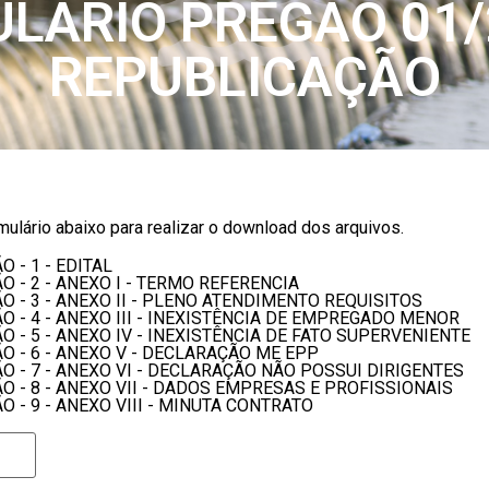
LÁRIO PREGÃO 01/
REPUBLICAÇÃO
ulário abaixo para realizar o download dos arquivos.
O - 1 - EDITAL
O - 2 - ANEXO I - TERMO REFERENCIA
ÃO - 3 - ANEXO II - PLENO ATENDIMENTO REQUISITOS
ÃO - 4 - ANEXO III - INEXISTÊNCIA DE EMPREGADO MENOR
ÃO - 5 - ANEXO IV - INEXISTÊNCIA DE FATO SUPERVENIENTE
ÃO - 6 - ANEXO V - DECLARAÇÃO ME EPP
ÃO - 7 - ANEXO VI - DECLARAÇÃO NÃO POSSUI DIRIGENTES
ÃO - 8 - ANEXO VII - DADOS EMPRESAS E PROFISSIONAIS
O - 9 - ANEXO VIII - MINUTA CONTRATO