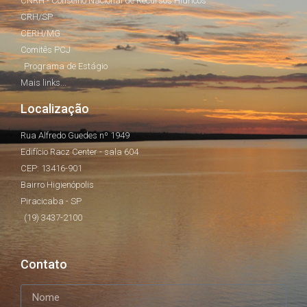
CNRH - Conselho Nacional de Recursos Hídricos
CRH/SP
CERH/MG
Comitês PCJ
Programa de Estágio
Mais links...
Localização
Rua Alfredo Guedes nº 1949
Edifício Racz Center - sala 604
CEP: 13416-901
Bairro Higienópolis
Piracicaba - SP
(19) 3437-2100
Contato