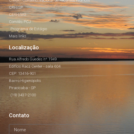
CNRH - Conselho Nacional de Recursos Hídricos
CRH/SP
CERH/MG
Comitês PCJ
Programa de Estágio
Mais links...
Localização
Rua Alfredo Guedes nº 1949
Edifício Racz Center - sala 604
CEP: 13416-901
Bairro Higienópolis
Piracicaba - SP
(19) 3437-2100
Contato