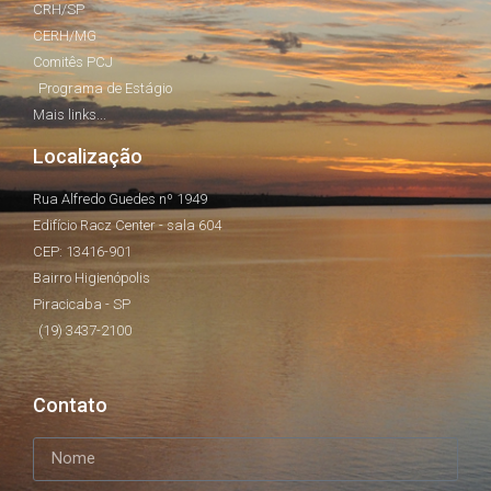
CRH/SP
CERH/MG
Comitês PCJ
Programa de Estágio
Mais links...
Localização
Rua Alfredo Guedes nº 1949
Edifício Racz Center - sala 604
CEP: 13416-901
Bairro Higienópolis
Piracicaba - SP
(19) 3437-2100
Contato