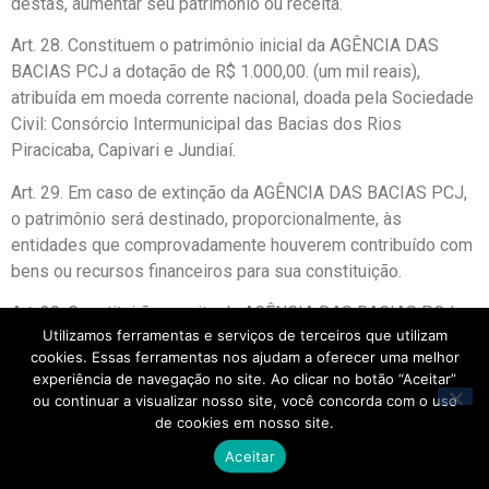
destas, aumentar seu patrimônio ou receita.
Art. 28. Constituem o patrimônio inicial da AGÊNCIA DAS
BACIAS PCJ a dotação de R$ 1.000,00. (um mil reais),
atribuída em moeda corrente nacional, doada pela Sociedade
Civil: Consórcio Intermunicipal das Bacias dos Rios
Piracicaba, Capivari e Jundiaí.
Art. 29. Em caso de extinção da AGÊNCIA DAS BACIAS PCJ,
o patrimônio será destinado, proporcionalmente, às
entidades que comprovadamente houverem contribuído com
bens ou recursos financeiros para sua constituição.
Art. 30. Constituirão receita da AGÊNCIA DAS BACIAS PCJ:
Utilizamos ferramentas e serviços de terceiros que utilizam
I – transferências da União, de Estados e Municípios,
cookies. Essas ferramentas nos ajudam a oferecer uma melhor
experiência de navegação no site. Ao clicar no botão “Aceitar”
destinadas ao seu custeio e à execução de planos e
ou continuar a visualizar nosso site, você concorda com o uso
programas;
de cookies em nosso site.
II – o produto de financiamentos destinados ao atendimento
Aceitar
de serviços e obras constantes dos programas a serem