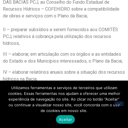
DAS BACIAS PCJ, ao Conselho do Fundo Estadual de
Recursos Hídricos – COFEHIDRO sobre a compatibilidade
de obras e serviços com o Plano da Bacia;
II – preparar subsídios a serem fornecidos aos COMITÊS
PCJ, relativos à cobrança pela utilização dos recursos
hídricos;
III – elaborar, em articulação com os órgãos e as entidades
do Estado e dos Municípios interessados, o Plano da Bacia;
IV – elaborar relatórios anuais sobre a situação dos recursos
hídricos na Bacia;
Utilizamos ferramentas e serviços de terceiros que utilizam
V – acompanhar a execução e manutenção do cadastro geral
cookies. Essas ferramentas nos ajudam a oferecer uma melhor
de usuários da bacia, cometidos a outros órgãos ou
experiência de navegação no site. Ao clicar no botão “Aceitar”
entidades; e
ou continuar a visualizar nosso site, você concorda com o uso
de cookies em nosso site.
VI – acompanhar os dados de qualidade e quantidade dos
Aceitar
recursos hídricos cometidos a outros órgãos ou entidades,