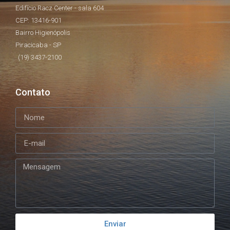
Edifício Racz Center - sala 604
CEP: 13416-901
Bairro Higienópolis
Piracicaba - SP
(19) 3437-2100
Contato
Enviar