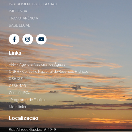
INSTRUMENTOS DE GESTÃO
IMPRENSA
TRANSPARÊNCIA
BASE LEGAL
Links
ANA - Agência Nacional de Águas
CNRH - Conselho Nacional de Recursos Hídricos
CRH/SP
CERH/MG
Comitês PCJ
Programa de Estágio
Mais links...
Localização
Rua Alfredo Guedes nº 1949