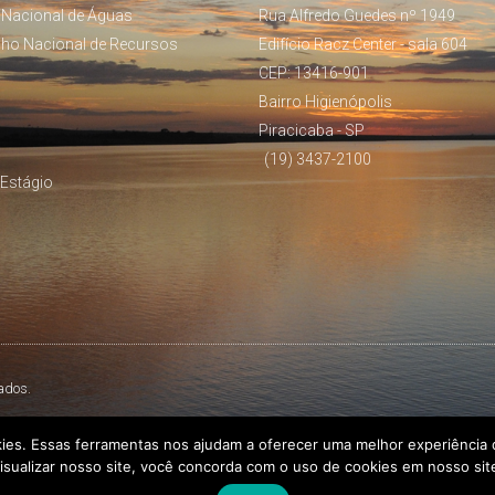
 Nacional de Águas
Rua Alfredo Guedes nº 1949
lho Nacional de Recursos
Edifício Racz Center - sala 604
CEP: 13416-901
Bairro Higienópolis
Piracicaba - SP
(19) 3437-2100
Estágio
ados.
kies. Essas ferramentas nos ajudam a oferecer uma melhor experiência d
isualizar nosso site, você concorda com o uso de cookies em nosso sit