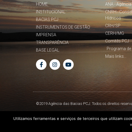
HOME
ANA - Agência
INSTITUCIONAL
CNRH - Conse
Hídricos
BACIAS PCJ
CRH/SP
INSTRUMENTOS DE GESTÃO
CERH/MG
IMPRENSA
Comitês PCJ
TRANSPARÊNCIA
Programa de 
BASE LEGAL
Mais links...
©2019 Agência das Bacias PCJ. Todos os direitos reserv
Utilizamos ferramentas e serviços de terceiros que utilizam coo
v