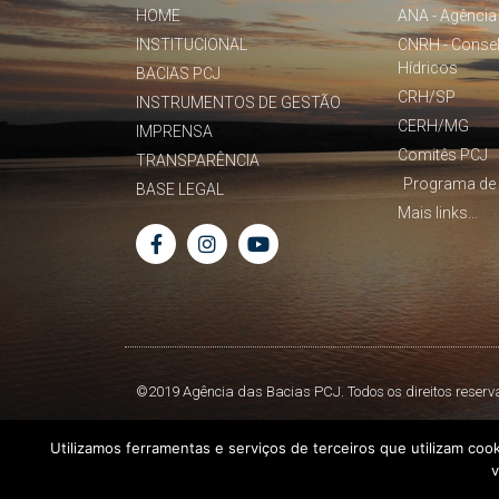
HOME
ANA - Agência
INSTITUCIONAL
CNRH - Conse
Hídricos
BACIAS PCJ
CRH/SP
INSTRUMENTOS DE GESTÃO
CERH/MG
IMPRENSA
Comitês PCJ
TRANSPARÊNCIA
Programa de 
BASE LEGAL
Mais links...
©2019 Agência das Bacias PCJ. Todos os direitos reserv
Utilizamos ferramentas e serviços de terceiros que utilizam coo
v