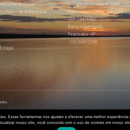
 Nacional de Águas
Rua Alfredo Guedes nº 1949
lho Nacional de Recursos
Edifício Racz Center - sala 604
CEP: 13416-901
Bairro Higienópolis
Piracicaba - SP
(19) 3437-2100
Estágio
ados.
kies. Essas ferramentas nos ajudam a oferecer uma melhor experiência d
isualizar nosso site, você concorda com o uso de cookies em nosso sit