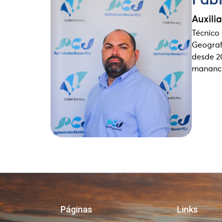
Fabi
Auxili
Técnico
Geografi
desde 2
mananci
Páginas
Links