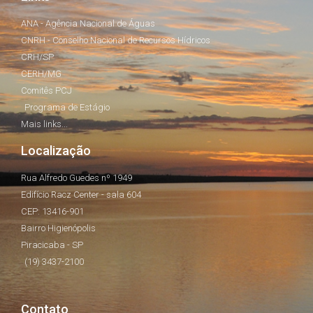
ANA - Agência Nacional de Águas
CNRH - Conselho Nacional de Recursos Hídricos
CRH/SP
CERH/MG
Comitês PCJ
Programa de Estágio
Mais links...
Localização
Rua Alfredo Guedes nº 1949
Edifício Racz Center - sala 604
CEP: 13416-901
Bairro Higienópolis
Piracicaba - SP
(19) 3437-2100
Contato