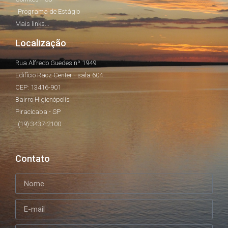
Programa de Estágio
Mais links...
Localização
Rua Alfredo Guedes nº 1949
Edifício Racz Center - sala 604
CEP: 13416-901
Bairro Higienópolis
Piracicaba - SP
(19) 3437-2100
Contato