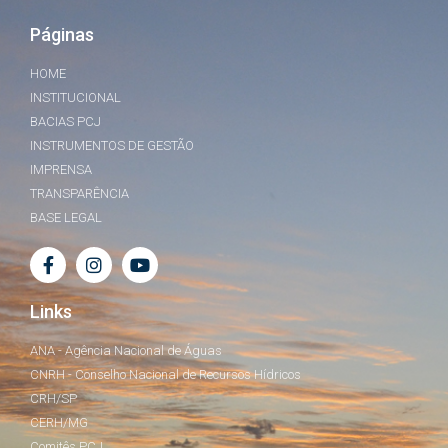
Páginas
HOME
INSTITUCIONAL
BACIAS PCJ
INSTRUMENTOS DE GESTÃO
IMPRENSA
TRANSPARÊNCIA
BASE LEGAL
Links
ANA - Agência Nacional de Águas
CNRH - Conselho Nacional de Recursos Hídricos
CRH/SP
CERH/MG
Comitês PCJ