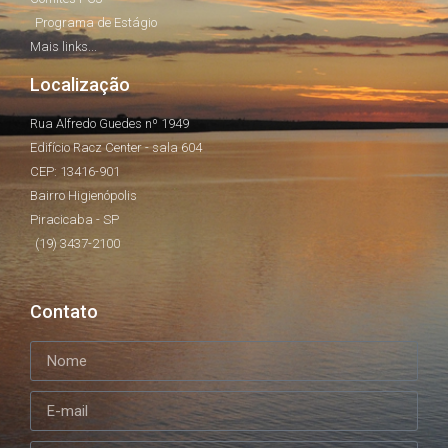
Programa de Estágio
Mais links...
Localização
Rua Alfredo Guedes nº 1949
Edifício Racz Center - sala 604
CEP: 13416-901
Bairro Higienópolis
Piracicaba - SP
(19) 3437-2100
Contato