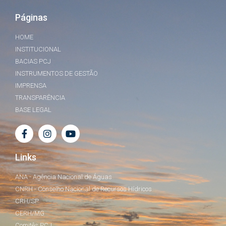
Páginas
HOME
INSTITUCIONAL
BACIAS PCJ
INSTRUMENTOS DE GESTÃO
IMPRENSA
TRANSPARÊNCIA
BASE LEGAL
Links
ANA - Agência Nacional de Águas
CNRH - Conselho Nacional de Recursos Hídricos
CRH/SP
CERH/MG
Comitês PCJ