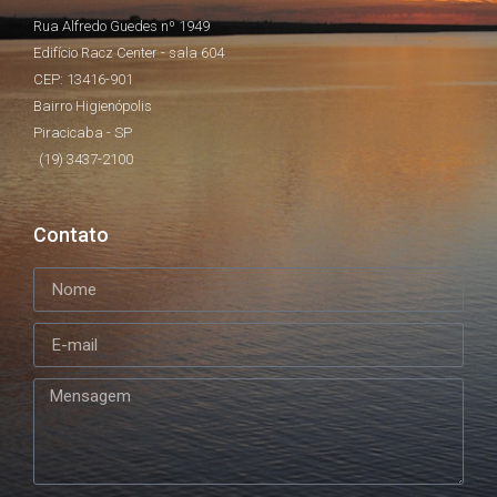
Rua Alfredo Guedes nº 1949
Edifício Racz Center - sala 604
CEP: 13416-901
Bairro Higienópolis
Piracicaba - SP
(19) 3437-2100
Contato