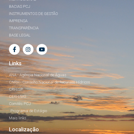
BACIAS PCJ
INSTRUMENTOS DE GESTÃO
IMPRENSA
TRANSPARÊNCIA
BASE LEGAL
Links
ANA - Agência Nacional de Águas
CNRH - Conselho Nacional de Recursos Hídricos
CRH/SP
CERH/MG
Comitês PCJ
Programa de Estágio
Mais links...
Localização