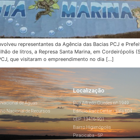
olveu representantes da Agência das Bacias PCJ e Prefeitu
ão de litros, a Represa Santa Marina, em Cordeirópolis (S
PCJ, que visitaram o empreendimento no dia […]
Localização
 Nacional de Águas
Rua Alfredo Guedes nº 1949
lho Nacional de Recursos
Edifício Racz Center - sala 604
CEP: 13416-901
Bairro Higienópolis
Piracicaba - SP