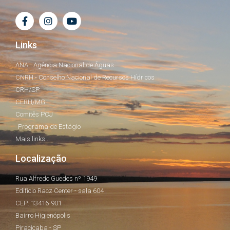
Links
ANA - Agência Nacional de Águas
CNRH - Conselho Nacional de Recursos Hídricos
CRH/SP
CERH/MG
Comitês PCJ
Programa de Estágio
Mais links...
Localização
Rua Alfredo Guedes nº 1949
Edifício Racz Center - sala 604
CEP: 13416-901
Bairro Higienópolis
Piracicaba - SP