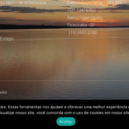
lho Nacional de Recursos
Edifício Racz Center - sala 604
CEP: 13416-901
Bairro Higienópolis
Piracicaba - SP
(19) 3437-2100
Estágio
ados.
kies. Essas ferramentas nos ajudam a oferecer uma melhor experiência d
isualizar nosso site, você concorda com o uso de cookies em nosso sit
Aceitar