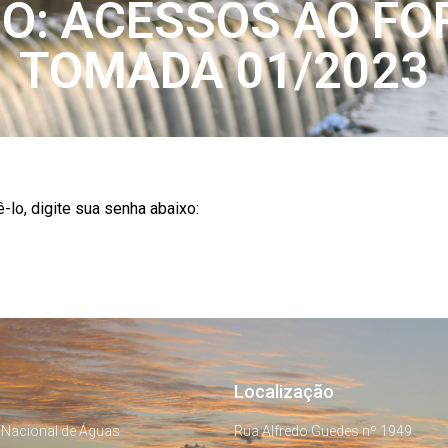
O: ACESSOS AO F
TOMADA 01/2023
-lo, digite sua senha abaixo:
Localização
 Nacional de Águas
Rua Alfredo Guedes nº 1949