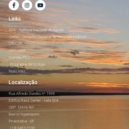
Links
ANA - Agência Nacional de Águas
CNRH - Conselho Nacional de Recursos Hídricos
CRH/SP
CERH/MG
Comitês PCJ
Programa de Estágio
Mais links...
Localização
Rua Alfredo Guedes nº 1949
Edifício Racz Center - sala 604
CEP: 13416-901
Bairro Higienópolis
Piracicaba - SP
(19) 3437-2100