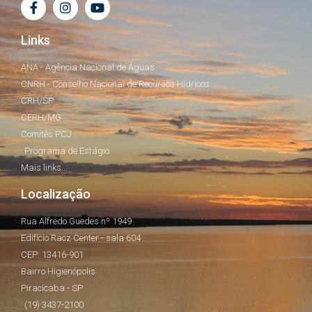
Links
ANA - Agência Nacional de Águas
CNRH - Conselho Nacional de Recursos Hídricos
CRH/SP
CERH/MG
Comitês PCJ
Programa de Estágio
Mais links...
Localização
Rua Alfredo Guedes nº 1949
Edifício Racz Center - sala 604
CEP: 13416-901
Bairro Higienópolis
Piracicaba - SP
(19) 3437-2100