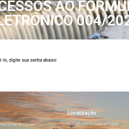
ACESSOS AO FORMU
LETRÔNICO 004/20
-lo, digite sua senha abaixo:
Localização
 Nacional de Águas
Rua Alfredo Guedes nº 1949