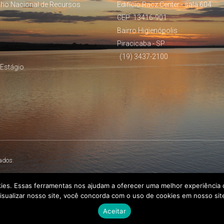
lho Nacional de Recursos
Edifício Racz Center - sala 604
CEP: 13416-901
Bairro Higienópolis
Piracicaba - SP
(19) 3437-2100
Estágio
ados.
kies. Essas ferramentas nos ajudam a oferecer uma melhor experiência d
isualizar nosso site, você concorda com o uso de cookies em nosso sit
Aceitar