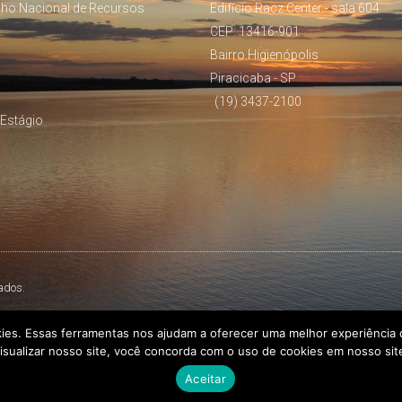
lho Nacional de Recursos
Edifício Racz Center - sala 604
CEP: 13416-901
Bairro Higienópolis
Piracicaba - SP
(19) 3437-2100
Estágio
ados.
kies. Essas ferramentas nos ajudam a oferecer uma melhor experiência d
isualizar nosso site, você concorda com o uso de cookies em nosso sit
Aceitar