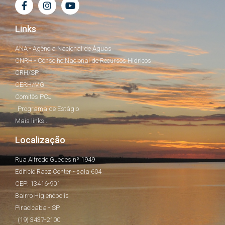
Links
ANA - Agência Nacional de Águas
CNRH - Conselho Nacional de Recursos Hídricos
CRH/SP
CERH/MG
Comitês PCJ
Programa de Estágio
Mais links...
Localização
Rua Alfredo Guedes nº 1949
Edifício Racz Center - sala 604
CEP: 13416-901
Bairro Higienópolis
Piracicaba - SP
(19) 3437-2100