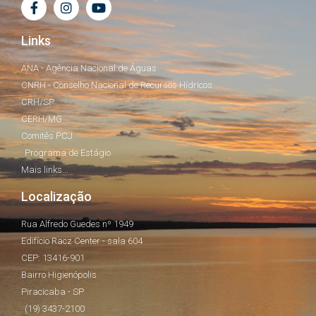
Links
ANA - Agência Nacional de Águas
CNRH - Conselho Nacional de Recursos Hídricos
CRH/SP
CERH/MG
Comitês PCJ
Programa de Estágio
Mais links...
Localização
Rua Alfredo Guedes nº 1949
Edifício Racz Center - sala 604
CEP: 13416-901
Bairro Higienópolis
Piracicaba - SP
(19) 3437-2100