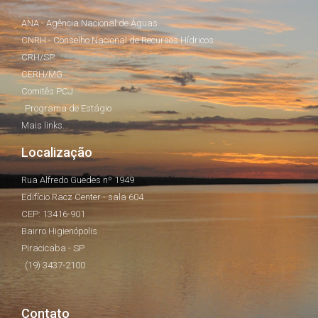
ANA - Agência Nacional de Águas
CNRH - Conselho Nacional de Recursos Hídricos
CRH/SP
CERH/MG
Comitês PCJ
Programa de Estágio
Mais links...
Localização
Rua Alfredo Guedes nº 1949
Edifício Racz Center - sala 604
CEP: 13416-901
Bairro Higienópolis
Piracicaba - SP
(19) 3437-2100
Contato