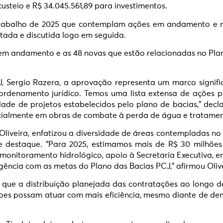
custeio e R$ 34.045.561,89 para investimentos.
rabalho de 2025 que contemplam ações em andamento e no
tada e discutida logo em seguida.
o em andamento e as 48 novas que estão relacionadas no Pl
, Sergio Razera, a aprovação representa um marco signifi
ordenamento jurídico. Temos uma lista extensa de ações pa
idade de projetos estabelecidos pelo plano de bacias,” d
ecialmente em obras de combate à perda de água e tratamen
 de Oliveira, enfatizou a diversidade de áreas contemplada
destaque. “Para 2025, estimamos mais de R$ 30 milhões
monitoramento hidrológico, apoio à Secretaria Executiva, e
ncia com as metas do Plano das Bacias PCJ,” afirmou Olive
icou que a distribuição planejada das contratações ao long
ipes possam atuar com mais eficiência, mesmo diante de de