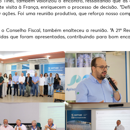
o Tinel, também valorizou o encontro, ressaltando que as
te visita à França, enriquecem o processo de decisão. “De
0 ações. Foi uma reunião produtiva, que reforça nosso c
de o Conselho Fiscal, também enalteceu a reunião. “A 21ª R
vidas que foram apresentadas, contribuindo para bom enc