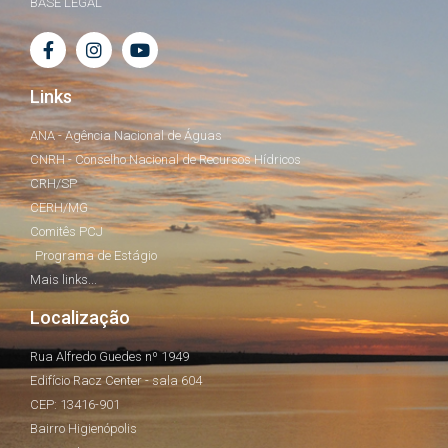
BASE LEGAL
Links
ANA - Agência Nacional de Águas
CNRH - Conselho Nacional de Recursos Hídricos
CRH/SP
CERH/MG
Comitês PCJ
Programa de Estágio
Mais links...
Localização
Rua Alfredo Guedes nº 1949
Edifício Racz Center - sala 604
CEP: 13416-901
Bairro Higienópolis