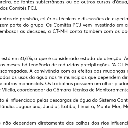
areira, de fontes subterrâneas ou de outros cursos d’água
 dos Comitês PCJ.
as de previsão, critérios técnicos e discussões de especia
azem parte do grupo. Os Comitês PCJ vem investindo em a
a embasar as decisões, a CT-MH conta também com os dad
está em 41,6%, o que é considerado estado de atenção. As
os meses, há tendência de reduzidas precipitações. “A CT-
arregadas. A convivência com os efeitos das mudanças cl
 todos os usos da água nos 19 municípios que dependem di
 outros mananciais. Os trabalhos possuem um olhar pluria
 Vilella, coordenador da Câmara Técnica de Monitoramento
nto é influenciado pelas descargas de água do Sistema Cant
ândia, Jaguariúna, Jundiaí, Itatiba, Limeira, Monte Mor, Mo
e não dependem diretamente das calhas dos rios influenc