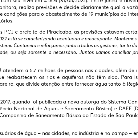
 com seu nível em 41,6% (31/05/2022). Entre junho e no
itora, realiza previsões e decide diariamente qual a vaz
 condições para o abastecimento de 19 municípios do interi
órios.
 PCJ e prefeito de Piracicaba, as previsões estavam certa
2022 está se caracterizando acentuado e preocupante. Mantemos
stema Cantareira e reforçamos junto a todos os gestores, tanto da
e, ou seja somente o necessário. Juntos vamos conciliar pr
 atendem a 5,7 milhões de pessoas nas cidades, além de im
ue reabastecem os rios e aquíferos não têm sido. Para i
reira, que divide atenção entre fornecer água tanto à Re
de 2017, quando foi publicada a nova outorga do Sistema Can
gência Nacional de Águas e Saneamento Básico) e DAEE (D
(Companhia de Saneamento Básico do Estado de São Paulo)
suários de água – nas cidades, na indústria e no campo – 