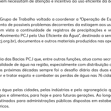
bém necessitam de atenção e incentivo ao uso eficiente da 
 Grupo de Trabalho voltado a coordenar a “Operação de Est
to de possíveis problemas decorrentes da estiagem aos usu
m vista a continuidade de registros de precipitações e v
Movimento PCJ pelo Uso Eficiente da Água”, destinado a sensi
j.org.br), documentos e outros materiais produzidos nas o
a das Bacias PCJ que, entre outras funções, atua como secr
alidade de água na região, especialmente com distribuição 
as próximas décadas sempre foi o desafio diário das duas 
tar e tratar esgoto e combater as perdas de água nas 76 cid
água pelas cidades, pelas indústrias e pelo agronegócio 
s e alimentos, para hoje e para futuras gerações. Ao longo
tinados para administrações públicas dispostas em estabe
ricos.