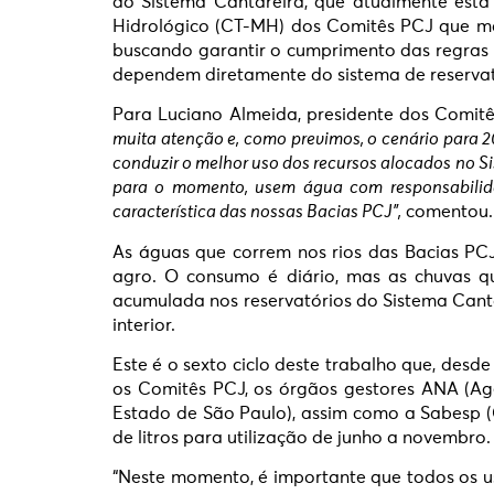
do Sistema Cantareira, que atualmente está
Hidrológico (CT-MH) dos Comitês PCJ que mon
buscando garantir o cumprimento das regras e
dependem diretamente do sistema de reservat
Para Luciano Almeida, presidente dos Comitês
muita atenção e, como previmos, o cenário para 
conduzir o melhor uso dos recursos alocados no Si
para o momento, usem água com responsabilidad
característica das nossas Bacias PCJ”,
comentou.
As águas que correm nos rios das Bacias PCJ
agro. O consumo é diário, mas as chuvas q
acumulada nos reservatórios do Sistema Canta
interior.
Este é o sexto ciclo deste trabalho que, des
os Comitês PCJ, os órgãos gestores ANA (A
Estado de São Paulo), assim como a Sabesp 
de litros para utilização de junho a novembro.
“Neste momento, é importante que todos os u