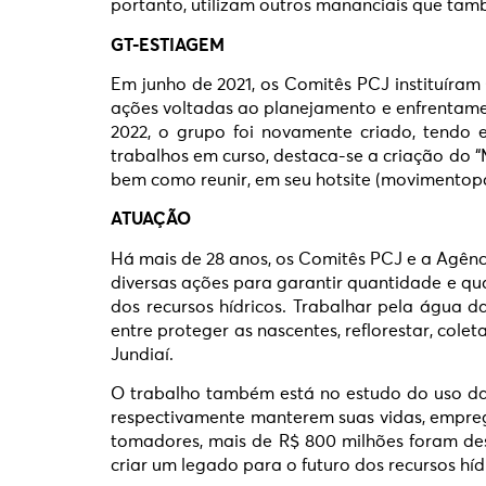
portanto, utilizam outros mananciais que tam
GT-ESTIAGEM
Em junho de 2021, os Comitês PCJ instituíram
ações voltadas ao planejamento e enfrentamen
2022, o grupo foi novamente criado, tendo e
trabalhos em curso, destaca-se a criação do “
bem como reunir, em seu hotsite (movimentopc
ATUAÇÃO
Há mais de 28 anos, os Comitês PCJ e a Agênci
diversas ações para garantir quantidade e qu
dos recursos hídricos. Trabalhar pela água d
entre proteger as nascentes, reflorestar, cole
Jundiaí.
O trabalho também está no estudo do uso da 
respectivamente manterem suas vidas, emprego
tomadores, mais de R$ 800 milhões foram des
criar um legado para o futuro dos recursos híd