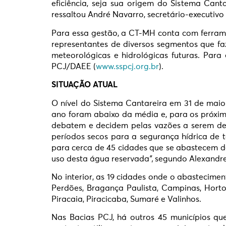
eficiência, seja sua origem do Sistema Cant
ressaltou André Navarro, secretário-executivo
Para essa gestão, a CT-MH conta com ferrament
representantes de diversos segmentos que f
meteorológicas e hidrológicas futuras. Par
PCJ/DAEE (
www.sspcj.org.br
).
SITUAÇÃO ATUAL
O nível do Sistema Cantareira em 31 de maio 
ano foram abaixo da média e, para os próxim
debatem e decidem pelas vazões a serem desc
períodos secos para a segurança hídrica de
para cerca de 45 cidades que se abastecem de
uso desta água reservada
”,
segundo Alexandre
No interior, as 19 cidades onde o abastecime
Perdões, Bragança Paulista, Campinas, Hortol
Piracaia, Piracicaba, Sumaré e Valinhos.
Nas Bacias PCJ, há outros 45 municípios qu