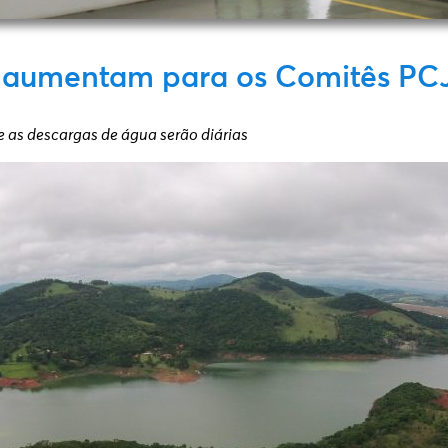
s aumentam para os Comitês PCJ
e as descargas de água serão diárias