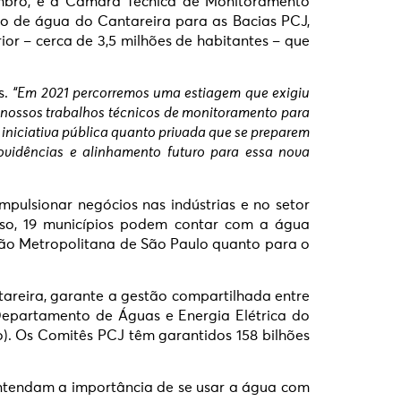
vembro, é a Câmara Técnica de Monitoramento
ão de água do Cantareira para as Bacias PCJ,
or – cerca de 3,5 milhões de habitantes – que
s.
“Em 2021 percorremos uma estiagem que exigiu
 nossos trabalhos técnicos de monitoramento para
 iniciativa pública quanto privada que se preparem
ovidências e alinhamento futuro para essa nova
pulsionar negócios nas indústrias e no setor
sso, 19 municípios podem contar com a água
gião Metropolitana de São Paulo quanto para o
tareira, garante a gestão compartilhada entre
epartamento de Águas e Energia Elétrica do
. Os Comitês PCJ têm garantidos 158 bilhões
entendam a importância de se usar a água com