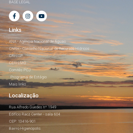
BASE LEGAL
Links
ANA - Agência Nacional de Águas
CNRH - Conselho Nacional de Recursos Hídricos
CRH/SP
CERH/MG
Comitês PCJ
Programa de Estágio
Mais links...
Localização
Rua Alfredo Guedes nº 1949
Edifício Racz Center - sala 604
CEP: 13416-901
Bairro Higienópolis