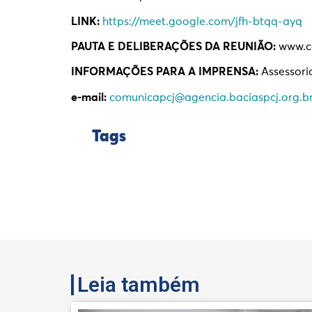
LINK:
https://meet.google.com/jfh-btqq-ayq
PAUTA E DELIBERAÇÕES DA REUNIÃO:
www.co
INFORMAÇÕES PARA A IMPRENSA:
Assessori
e-mail:
comunicapcj@agencia.baciaspcj.org.b
Tags
Leia também