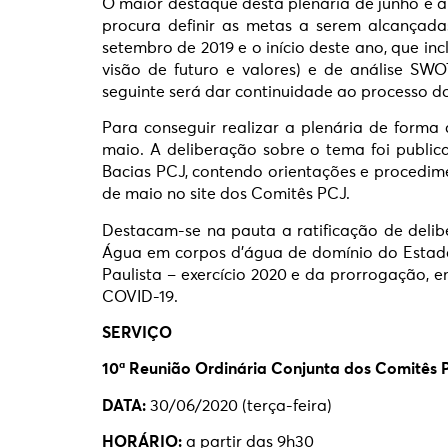
O maior destaque desta plenária de junho é 
procura definir as metas a serem alcançada
setembro de 2019 e o início deste ano, que i
visão de futuro e valores) e de análise SWO
seguinte será dar continuidade ao processo 
Para conseguir realizar a plenária de forma
maio. A deliberação sobre o tema foi public
Bacias PCJ, contendo orientações e procedimen
de maio no site dos Comitês PCJ.
Destacam-se na pauta a ratificação de deli
Água em corpos d’água de domínio do Estado 
Paulista – exercício 2020 e da prorrogação,
COVID-19.
SERVIÇO
10ª Reunião Ordinária Conjunta dos Comitês 
DATA:
30/06/2020 (terça-feira)
HORÁRIO:
a partir das 9h30