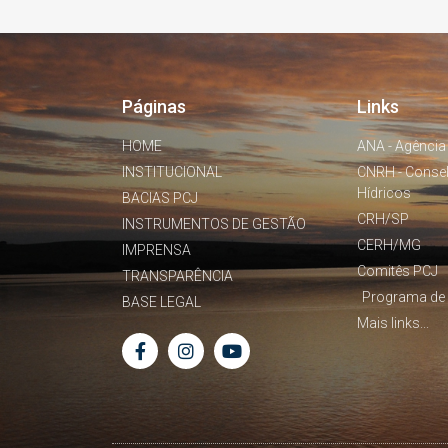
Páginas
Links
HOME
ANA - Agência
INSTITUCIONAL
CNRH - Conse
Hídricos
BACIAS PCJ
CRH/SP
INSTRUMENTOS DE GESTÃO
CERH/MG
IMPRENSA
Comitês PCJ
TRANSPARÊNCIA
Programa de 
BASE LEGAL
Mais links...