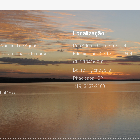
Localização
 Nacional de Águas
Rua Alfredo Guedes nº 1949
lho Nacional de Recursos
Edifício Racz Center - sala 604
CEP: 13416-901
Bairro Higienópolis
Piracicaba - SP
(19) 3437-2100
Estágio