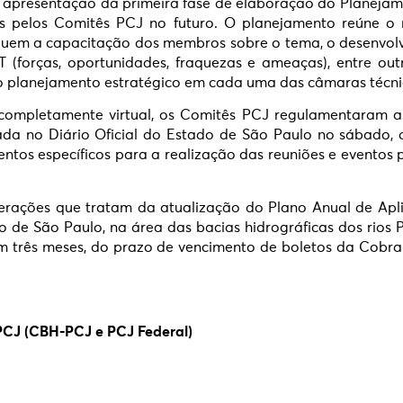
a apresentação da primeira fase de elaboração do Planejam
s pelos Comitês PCJ no futuro. O planejamento reúne o r
ncluem a capacitação dos membros sobre o tema, o desenvol
T (forças, oportunidades, fraquezas e ameaças), entre o
do planejamento estratégico em cada uma das câmaras técni
 completamente virtual, os Comitês PCJ regulamentaram a
ada no Diário Oficial do Estado de São Paulo no sábado,
tos específicos para a realização das reuniões e eventos p
berações que tratam da atualização do Plano Anual de Ap
de São Paulo, na área das bacias hidrográficas dos rios P
 em três meses, do prazo de vencimento de boletos da Cobr
PCJ (CBH-PCJ e PCJ Federal)