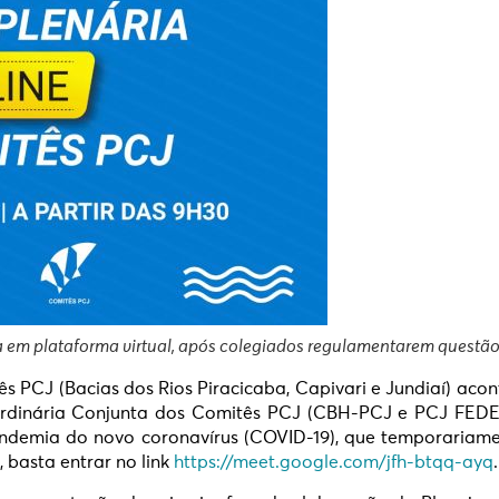
da em plataforma virtual, após colegiados regulamentarem questã
s PCJ (Bacias dos Rios Piracicaba, Capivari e Jundiaí) acon
 Ordinária Conjunta dos Comitês PCJ (CBH-PCJ e PCJ FED
ndemia do novo coronavírus (COVID-19), que temporariamen
, basta entrar no link
https://meet.google.com/jfh-btqq-ayq
.