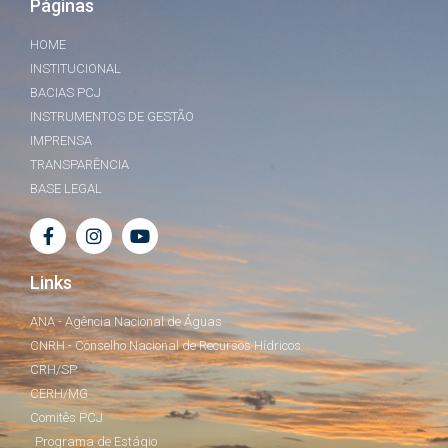
Páginas
HOME
INSTITUCIONAL
BACIAS PCJ
INSTRUMENTOS DE GESTÃO
IMPRENSA
TRANSPARÊNCIA
BASE LEGAL
Links
ANA - Agência Nacional de Águas
CNRH - Conselho Nacional de Recursos Hídricos
CRH/SP
CERH/MG
Comitês PCJ
Programa de Estágio